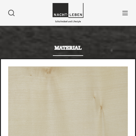
Z
u
m
I
n
h
a
l
MATERIAL
t
s
p
r
i
n
g
e
n