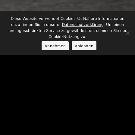
Diese Website verwendet Cookies 🍪. Nähere Informationen
dazu finden Sie in unserer
Datenschutzerklärung
. Um einen
uneingeschränkten Service zu gewährleisten, stimmen SIe der
Cookie-Nutzung zu.
Annehmen
Ablehnen
Rüster Ulme