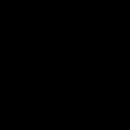
Kontaktformular