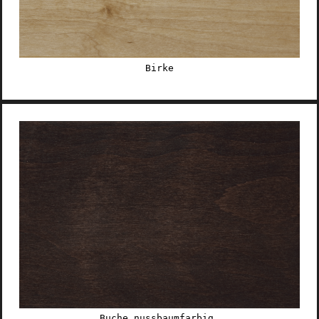
Birke
Buche nussbaumfarbig,