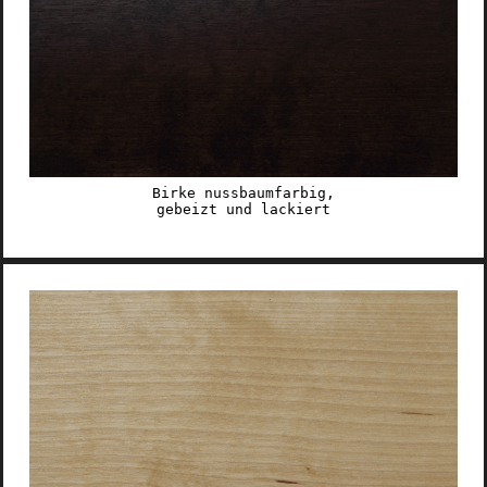
Birke nussbaumfarbig,
gebeizt und lackiert