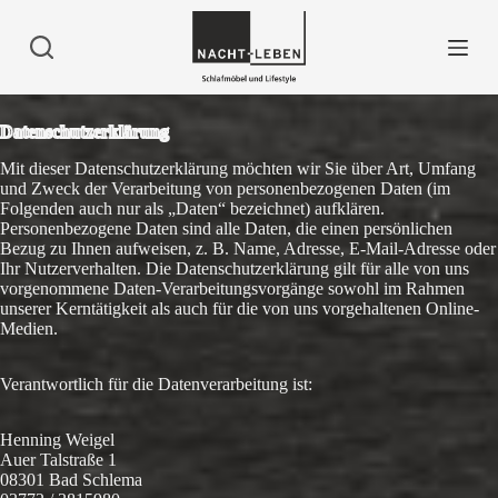
Z
u
m
I
n
h
Datenschutzerklärung
a
l
Mit dieser Datenschutzerklärung möchten wir Sie über Art, Umfang
t
und Zweck der Verarbeitung von personenbezogenen Daten (im
s
Folgenden auch nur als „Daten“ bezeichnet) aufklären.
p
Personenbezogene Daten sind alle Daten, die einen persönlichen
r
Bezug zu Ihnen aufweisen, z. B. Name, Adresse, E-Mail-Adresse oder
i
Ihr Nutzerverhalten. Die Datenschutzerklärung gilt für alle von uns
n
vorgenommene Daten-Verarbeitungsvorgänge sowohl im Rahmen
g
unserer Kerntätigkeit als auch für die von uns vorgehaltenen Online-
e
Medien.
n
Verantwortlich für die Datenverarbeitung ist:
Henning Weigel
Auer Talstraße 1
08301 Bad Schlema